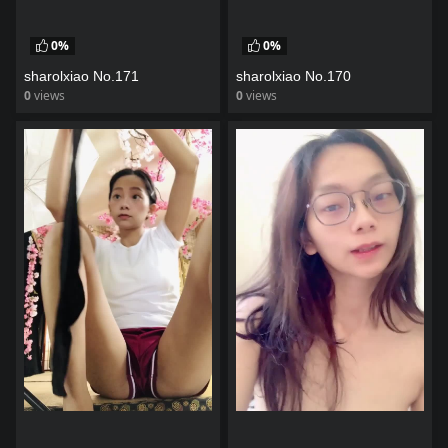
0%
0%
sharolxiao No.171
sharolxiao No.170
0
views
0
views
watch video
watch video