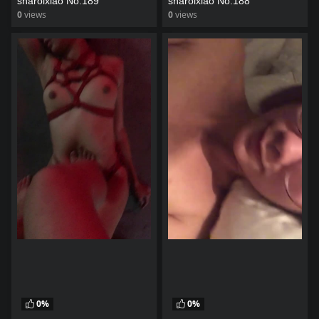
sharolxiao No.189
sharolxiao No.188
0
views
0
views
watch video
watch video
0%
0%