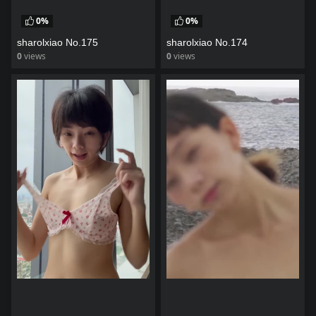
0%
0%
sharolxiao No.175
sharolxiao No.174
0
views
0
views
watch video
watch video