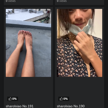
0
views
0
views
watch video
watch video
0%
0%
sharolxiao No.191
sharolxiao No.190