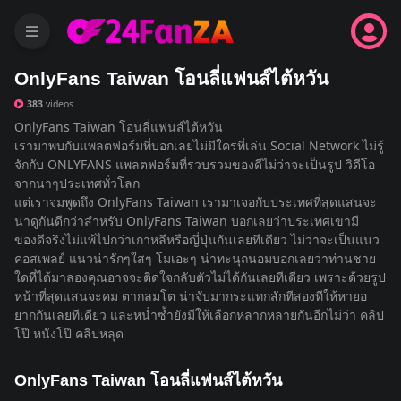
menu
OnlyFans Taiwan โอนลี่แฟนส์ไต้หวัน
383
videos
OnlyFans Taiwan โอนลี่แฟนส์ไต้หวัน
เรามาพบกับแพลตฟอร์มที่บอกเลยไม่มีใครที่เล่น Social Network ไม่รู้
จักกับ ONLYFANS แพลตฟอร์มที่รวบรวมของดีไม่ว่าจะเป็นรูป วิดีโอ
จากนาๆประเทศทั่วโลก
แต่เราจมพูดถึง OnlyFans Taiwan เรามาเจอกับประเทศที่สุดแสนจะ
น่าดูกันดีกว่าสำหรับ OnlyFans Taiwan บอกเลยว่าประเทศเขามี
ของดีจริงไม่แพ้ไปกว่าเกาหลีหรือญี่ปุ่นกันเลยทีเดียว ไม่ว่าจะเป็นแนว
คอสเพลย์ แนวน่ารักๆใสๆ โมเอะๆ น่าทะนุถนอมบอกเลยว่าท่านชาย
ใดที่ได้มาลองคุณอาจจะติดใจกลับตัวไม่ได้กันเลยทีเดียว เพราะด้วยรูป
หน้าที่สุดแสนจะคม ตากลมโต น่าจับมากระแทกสักทีสองทีให้หายอ
ยากกันเลยทีเดียว และหน่ำซ้ำยังมีให้เลือกหลากหลายกันอีกไม่ว่า คลิป
โป๊ หนังโป๊ คลิปหลุด
OnlyFans Taiwan โอนลี่แฟนส์ไต้หวัน