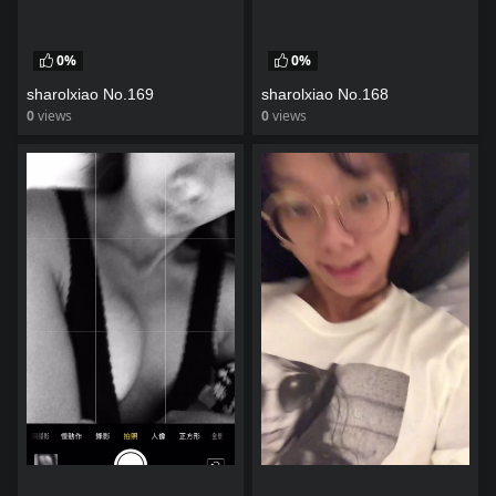
0%
0%
sharolxiao No.169
sharolxiao No.168
0
views
0
views
watch video
watch video