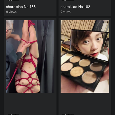
sharolxiao No.183
sharolxiao No.182
0
views
0
views
watch video
watch video