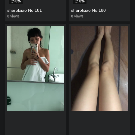
0%
0%
sharolxiao No.181
sharolxiao No.180
0
views
0
views
watch video
watch video