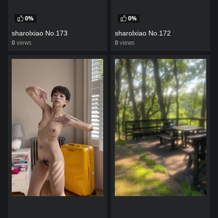
0%
0%
sharolxiao No.173
sharolxiao No.172
0
views
0
views
watch video
watch video