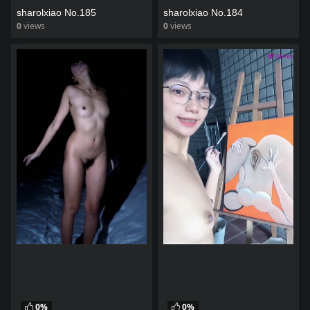
sharolxiao No.185
sharolxiao No.184
0
views
0
views
watch video
watch video
0%
0%