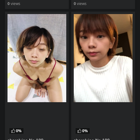
0
views
0
views
watch video
watch video
0%
0%