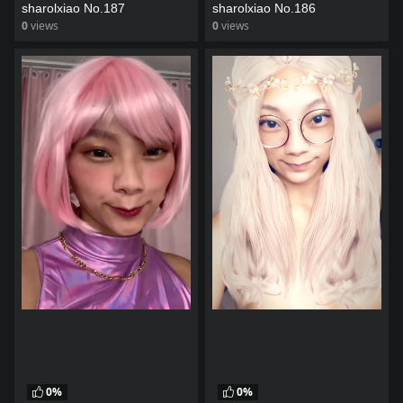
sharolxiao No.187
sharolxiao No.186
0
views
0
views
watch video
watch video
0%
0%