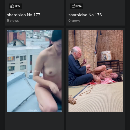
0%
0%
sharolxiao No.177
sharolxiao No.176
0
views
0
views
watch video
watch video