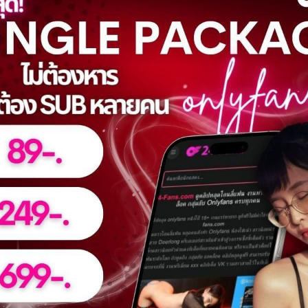
%
0%
kum No.390
midoribu No.622
0
views
 video
watch video