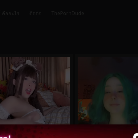
์ คืออะไร
ติดต่อ
ThePornDude