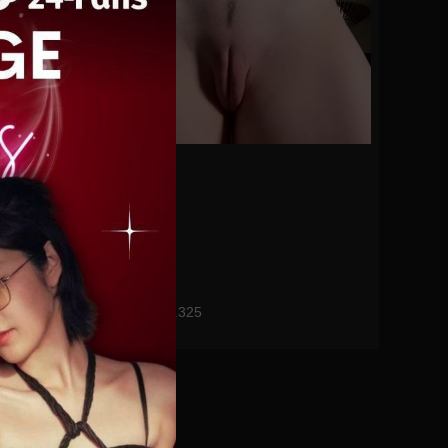
0%
morgpie No.325
0
views
watch video