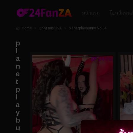
หน้าแรก
โอนลี่แฟนส
Home
OnlyFans USA
planetplaybunny No.54
p
l
a
n
e
t
p
l
a
y
b
u