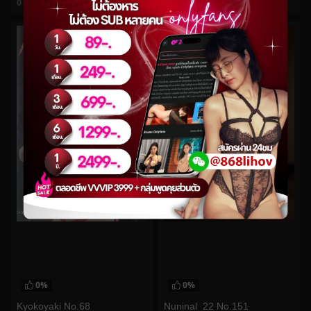
0
views
0
views
watch video
watch video
0%
0%
Nuninal_22 No.151
Kyokoyaki No.68