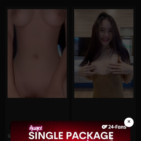
×
0%
0%
น้อง Aommymeow ขย่มผัวร้องเสียว
Kkimkkimmy No.111