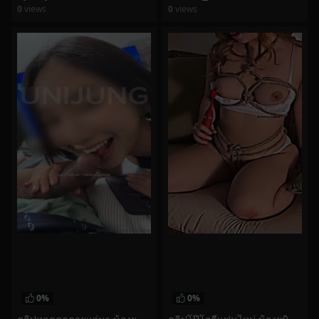
0
views
0
views
watch video
watch video
0%
0%