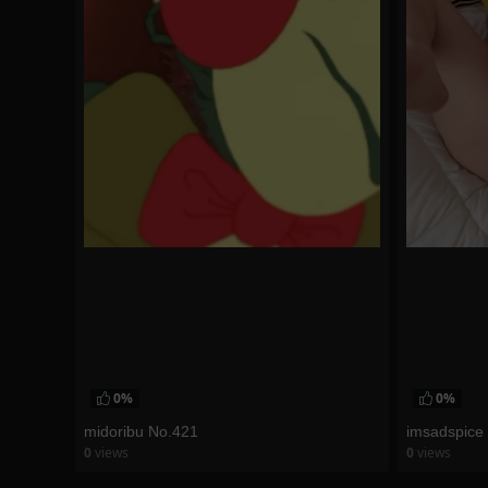
0%
0%
midoribu No.421
imsadspice
0
views
0
views
watch video
watch vid