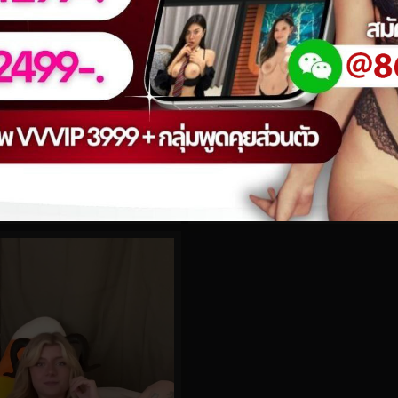
0%
o.479
morgpie No.404
0
views
eo
watch video