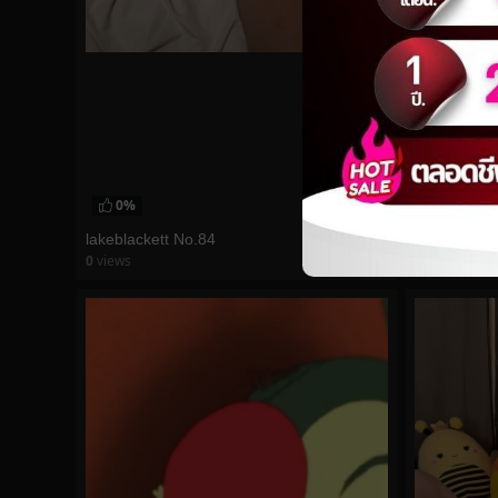
0%
0%
lakeblackett No.84
midoribu N
0
views
0
views
watch video
watch vid