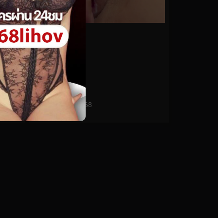
0%
imsadspice No.168
0
views
watch video