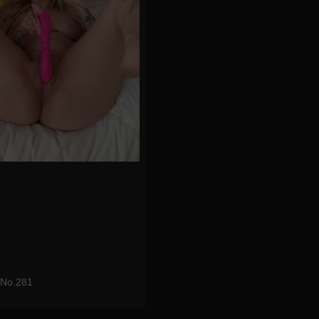
 No.281
eo