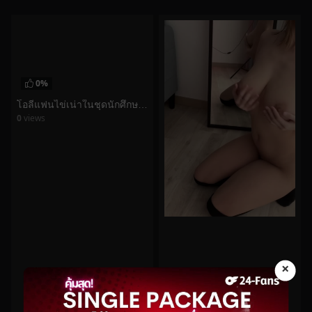
0%
โอลี่แฟนไข่เน่าในชุดนักศึกษาต้องกล้องเย็ดกับแฟน
0
views
watch video
×
0%
Namigonewild No.68