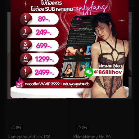
0
views
watch video
0%
0%
Namigonewild No.158
Kkimkkimmy No.80