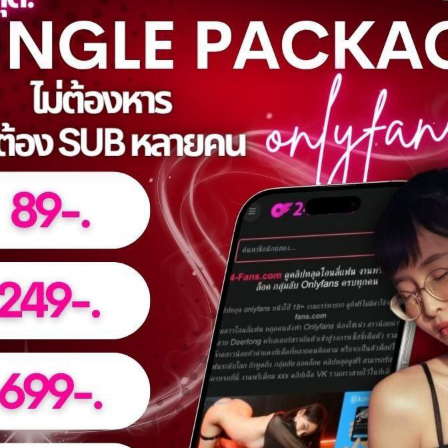
%
0%
 Mika No.235
quinnfinite No.641
0
views
 video
watch video