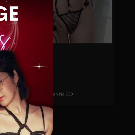
0%
Funsizedasian No.630
0
views
watch video