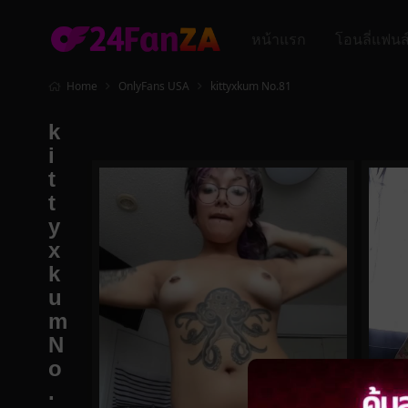
หน้าแรก
โอนลี่แฟนส
Home
OnlyFans USA
kittyxkum No.81
k
i
t
t
y
x
k
u
m
N
o
.