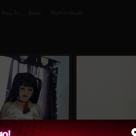
์ คืออะไร
ติดต่อ
ThePornDude