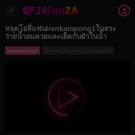
menu
หลุดโอลี่แฟนIrenkampong1ในสระ
ว่ายน้ำอมควยและเย็ดกับผัวในน้ำ
Irenkampong1
Onlyfans Thailand โอนลี่แฟนส์ไทย