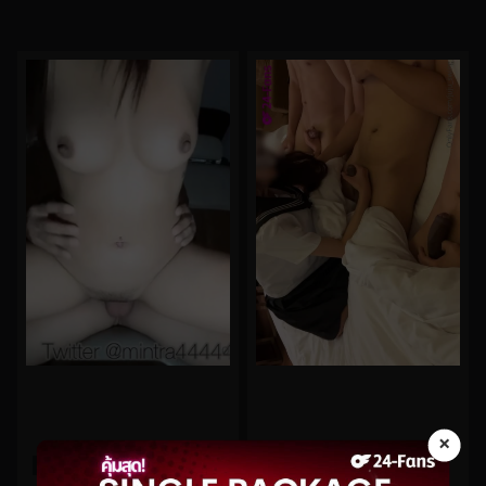
×
0%
0%