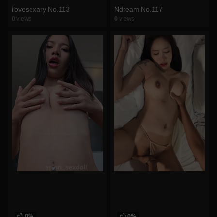
ilovesexary No.113
Ndream No.117
0
views
0
views
watch video
watch video
0%
0%