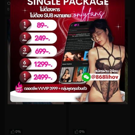
@juju_swing-00213
Onlyfans น้องมินตราไปโดนเขาเย็ดถึงห้อง
0
views
0
views
watch video
watch video
0%
0%