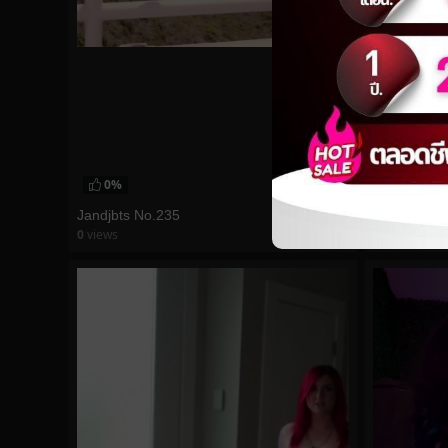
0%
0%
Jandjbts No.235
msbreewcvi
0
views
0
views
watch video
watch vid