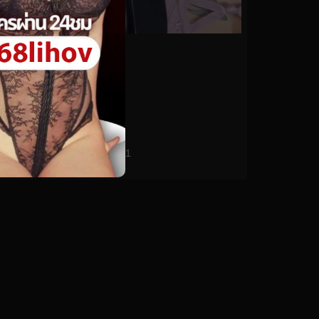
0%
arilove272 No.341
0
views
watch video