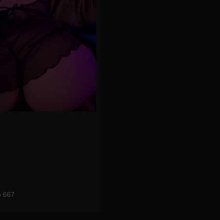
o.667
eo