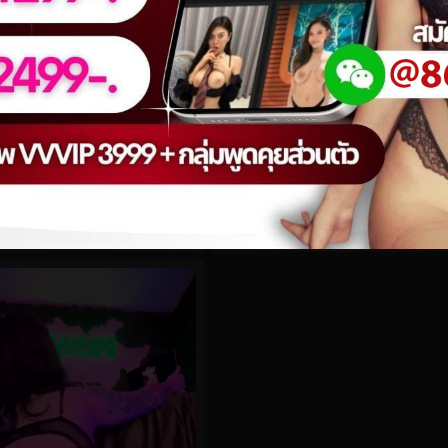
0%
p No.60
Hidori Rose No.142
0
views
eo
watch video