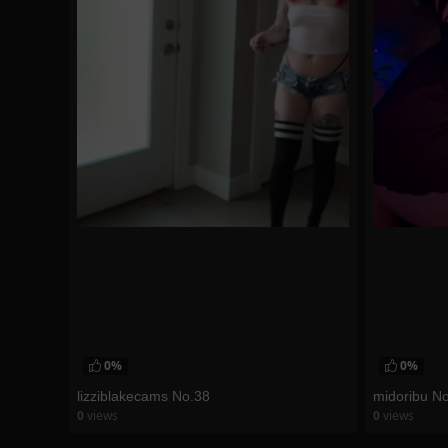
0%
0%
lizziblakecams No.38
midoribu N
0
views
0
views
watch video
watch vid