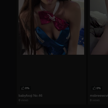
0%
0%
babyfooji No.46
msbreewcvi
0
views
0
views
watch video
watch vid