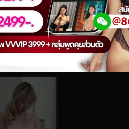
0%
o.247
kittyxkum No.185
0
views
eo
watch video