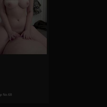
p No.68
eo