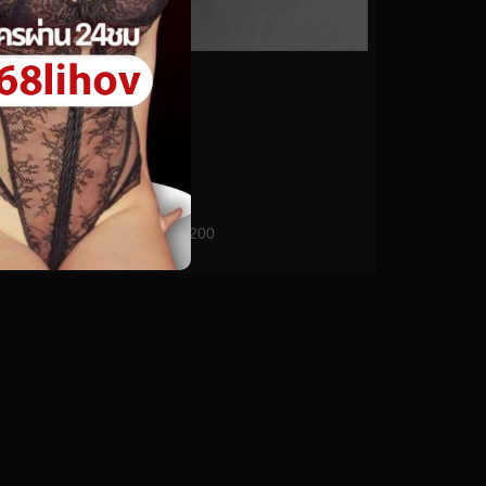
0%
Demon Mika No.200
0
views
watch video