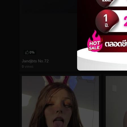
0%
0%
Jandjbts No.72
kittyxkum N
0
views
0
views
watch video
watch vid