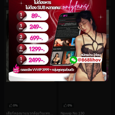
0
views
0
views
watch video
watch video
0%
0%
เดียร์ลองมาแนวกล้องวินเทจก่อนที่จะถ่ายตัวเองกับดิ้ลโด้
Npxvip No.130