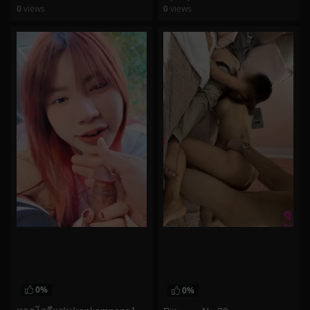
0
views
0
views
watch video
watch video
0%
0%