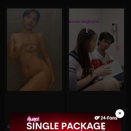
×
0%
0%
โอลี่แฟนMojiniimมาให้ติวหนังสือแต่ได้ติวเสียว
น้อง Tharayafaii โชวอาบน้ำสุดเสียว