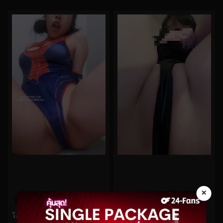
×
0%
0%
Saizneko No.37
โอลี่แฟน น้อง Armonesugar สไปเดอร์ยั่วหีเสียว