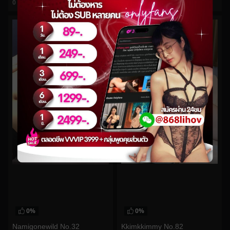
0
views
0
views
watch video
watch video
0%
0%
Kkimkkimmy No.82
Namigonewild No.32