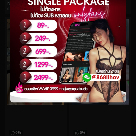
Nuninal_22 No.156
หลุดโอลี่แฟนMojiniimนักศึกษาสาวมารับงานหาค่าเทอม
0
views
0
views
watch video
watch video
0%
0%