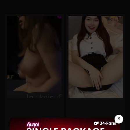
×
0%
0%