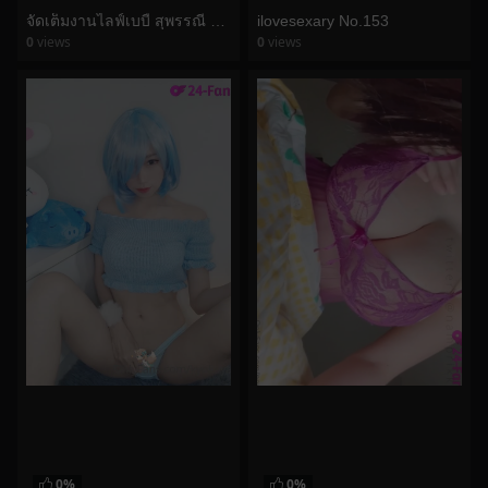
ilovesexary No.153
จัดเต็มงานไลฟ์เบบี้ สุพรรณี คลิปเต็ม 2 ชม. เต้นยั่ว เปิดนม เปิดข้างข้าง เปลี่ยนชุดแจ่มๆ
0
views
0
views
watch video
watch video
0%
0%