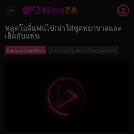
menu
หลุดโอลี่แฟนไข่เน่าใส่ชุดพยาบาลและ
เย็ดกับแฟน
Kainaoa น้องไข่เน่า
Onlyfans Thailand โอนลี่แฟนส์ไทย