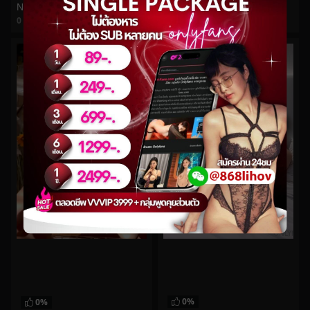
Npxvip No.227
Saizneko No.3
0
views
0
views
watch video
watch video
0%
0%