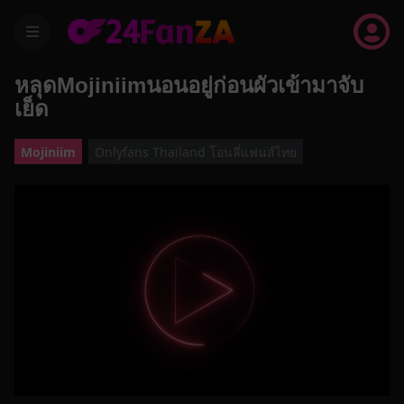
menu
หลุดMojiniimนอนอยู่ก่อนผัวเข้ามาจับ
เย็ด
Mojiniim
Onlyfans Thailand โอนลี่แฟนส์ไทย