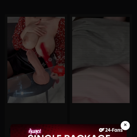
×
0%
0%