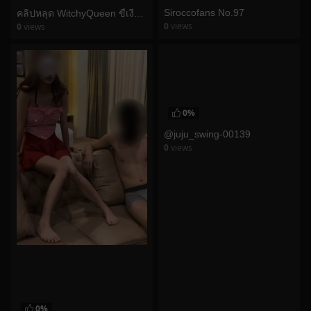
Siroccofans No.97
คลิปหลุด WitchyQueen ขี้เงี่ยนจัด นัดคู่เทพ รอบนี้มาเเนวเทพเทพี อมควยยั่วเสียวแตกคาปาก
0
views
0
views
watch video
watch video
0%
@juju_swing-00139
0
views
watch video
0%