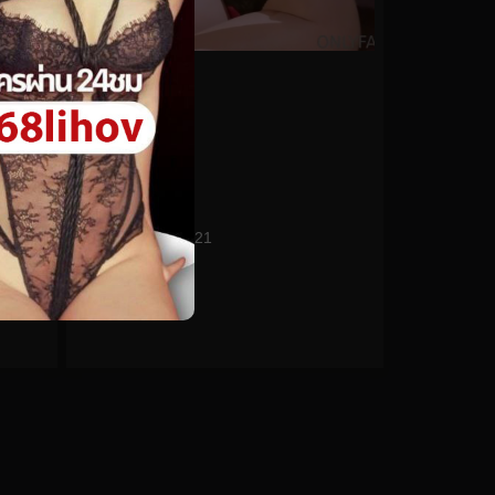
0%
Siroccofans No.121
0
views
watch video