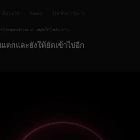
์ คืออะไร
ติดต่อ
ThePornDude
้ผัวกระแทกหีจนแตกและยังให้ยัดเข้าไปอีก
ตกและยังให้ยัดเข้าไปอีก