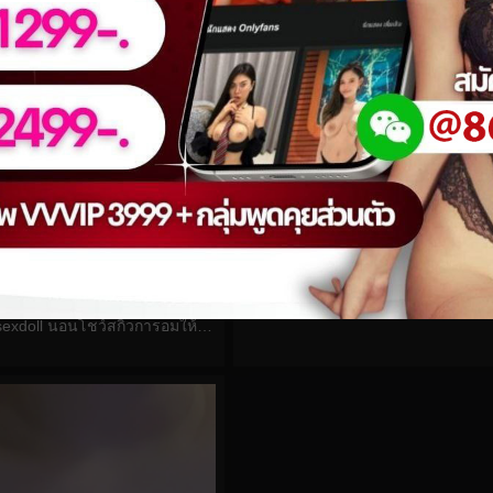
0%
Pittyswg No.66
0
views
watch video
หลุดAsian_sexdoll นอนโชว์สกิวการอมให้ผัวจนน้ำแตก
eo