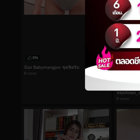
0%
น้อง Babymangpor ชุดฟิตจิ๋ม
0
views
watch video
0%
0
views
watch vid