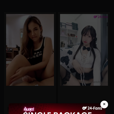
×
0%
0%