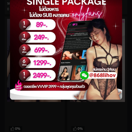
Kyokoyaki No.44
หลุดjeenzenนั่งขย่มควยให้ผัวแบบนี้ก็แตกละสิ
0
views
0
views
watch video
watch video
0%
0%