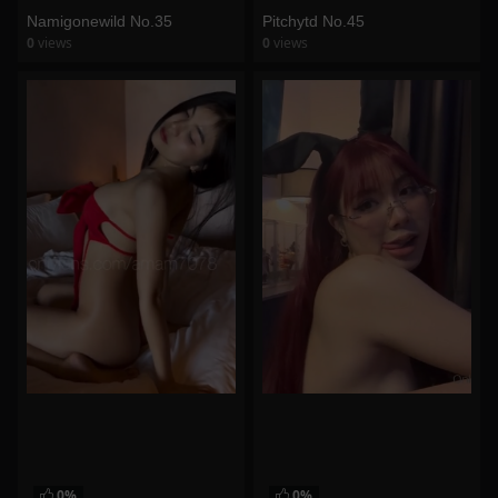
Namigonewild No.35
Pitchytd No.45
0
views
0
views
watch video
watch video
0%
0%